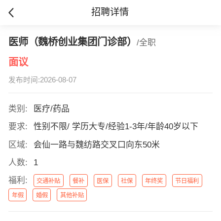
招聘详情
医师（魏桥创业集团门诊部）
/全职
面议
发布时间:2026-08-07
类别:
医疗/药品
要求:
性别不限/ 学历大专/经验1-3年/年龄40岁以下
区域:
会仙一路与魏纺路交叉口向东50米
人数:
1
福利:
交通补贴
餐补
医保
社保
年终奖
节日福利
年假
婚假
其他补贴