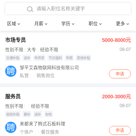
4000-5000元
本科
行政后勤
建筑装潢
确定
区域
月薪
学历
职位
更多
5000-8000元
硕士
销售岗位
教师
市场专员
5000-8000元
8000-12000元
博士
文员
护士
08-07
性别不限
大专
经验不限
12000-20000元
财务会计
传单派发
交通补贴
话补
年终奖
节日福利
年假
其他补贴
邹平艾森物联网科技有限公司
其他
超市零售
促销导购
申请
私营
销售岗位
网络IT
保健按摩
服务员
2000-3000元
快递员
前台接待
08-07
性别不限
经验不限
收银员
技术员/工程师
加班补助
餐补
话补
包吃
来都来了韩式石板料理
水电/机修
部门经理
申请
个体户
餐饮服务