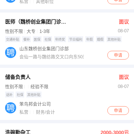
私营
其他职位
医师（魏桥创业集团门诊部）
面议
08-07
性别不限
大专
1-3年
交通补贴
餐补
医保
社保
年终奖
节日福利
年假
婚假
其他补贴
山东魏桥创业集团门诊部
申请
会仙一路与魏纺路交叉口向东50米
储备负责人
面议
08-07
性别不限
经验不限
话补
社保
其他补贴
笨鸟邦会计公司
申请
私营
财务/会计
洗碗勤杂工
2000-3000元