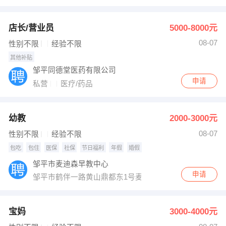
出纳
保险
店长/营业员
5000-8000元
编辑
法律
08-07
性别不限
经验不限
其他补贴
保洁
贸易采购
邹平同德堂医药有限公司
申请
私营
医疗/药品
跟单
理财顾问
其他职位
幼教
2000-3000元
08-07
性别不限
经验不限
包吃
包住
医保
社保
节日福利
年假
婚假
邹平市麦迪森早教中心
申请
邹平市鹤伴一路黄山鼎都东1号麦迪森早教
宝妈
3000-4000元