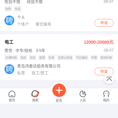
08-07
性别不限
经验不限
包吃
包住
个人
申请
个体户
餐饮服务
电工
12000-20000元
08-07
男性
中专/技校
3-5年
交通补贴
包吃
包住
医保
社保
住房公积金
节日福利
年假
其他补助
青岛鸿泰达船务有限公司
申请
私营
技工/普工
首页
搜索
入驻
我的
发布