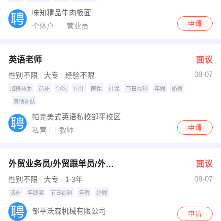
味知精品牛肉板面
申请
个体户
营业员
英语老师
面议
08-07
性别不限
大专
经验不限
加班补助
话补
包吃
包住
医保
社保
节日福利
年假
婚假
其他补贴
帕克美式英语私校邹平校区
申请
私营
教师
外贸业务员/外贸跟单员/外贸文员
面议
08-07
性别不限
大专
1-3年
话补
年终奖
节日福利
年假
婚假
邹平沃森机械有限公司
申请