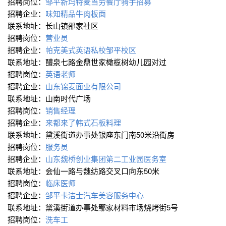
招聘岗位：
邹平新玛特麦当劳餐厅骑手招募
招聘企业：
味知精品牛肉板面
联系地址：长山镇邵家社区
招聘岗位：
营业员
招聘企业：
帕克美式英语私校邹平校区
联系地址：醴泉七路金鼎世家橄榄树幼儿园对过
招聘岗位：
英语老师
招聘企业：
山东锦麦面业有限公司
联系地址：山南时代广场
招聘岗位：
销售经理
招聘企业：
来都来了韩式石板料理
联系地址：黛溪街道办事处银座东门南50米沿街房
招聘岗位：
服务员
招聘企业：
山东魏桥创业集团第二工业园医务室
联系地址：会仙一路与魏纺路交叉口向东50米
招聘岗位：
临床医师
招聘企业：
邹平卡洁士汽车美容服务中心
联系地址：黛溪街道办事处鄢家材料市场烧烤街5号
招聘岗位：
洗车工