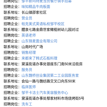
招聘岗位：
邹平新玛特麦当劳餐厅骑手招募
招聘企业：
味知精品牛肉板面
联系地址：长山镇邵家社区
招聘岗位：
营业员
招聘企业：
帕克美式英语私校邹平校区
联系地址：醴泉七路金鼎世家橄榄树幼儿园对过
招聘岗位：
英语老师
招聘企业：
山东锦麦面业有限公司
联系地址：山南时代广场
招聘岗位：
销售经理
招聘企业：
来都来了韩式石板料理
联系地址：黛溪街道办事处银座东门南50米沿街房
招聘岗位：
服务员
招聘企业：
山东魏桥创业集团第二工业园医务室
联系地址：会仙一路与魏纺路交叉口向东50米
招聘岗位：
临床医师
招聘企业：
邹平卡洁士汽车美容服务中心
联系地址：黛溪街道办事处鄢家材料市场烧烤街5号
招聘岗位：
洗车工